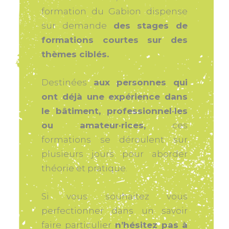
formation du Gabion dispense
sur demande
des stages de
formations courtes sur des
thèmes ciblés.
Destinées
aux personnes qui
ont déjà une expérience dans
le bâtiment, professionnel·les
ou amateur·rices,
ces
formations se déroulent sur
plusieurs jours pour aborder
théorie et pratique.
Si vous souhaitez vous
perfectionner dans un savoir
faire particulier
n’hésitez pas à