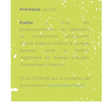
Prérequis
: aucun
Public :
Tous les
professionnel.le.s du bâtiment
et notamment a
rchitectes,
m
aître d’œuvre, m
aître d’ouvrage
secteurs privé et public,
i
ngénieurs en bureau d’études,
açons.
c
harpentiers, m
PLUS D’INFOS sur le contenu de
la formation
https://www.rfcp.fr/