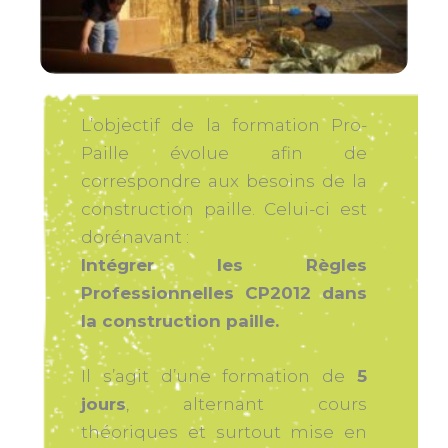
L’objectif de la formation Pro-
Paille évolue afin de
correspondre aux besoins de la
construction paille. Celui-ci est
dorénavant :
Intégrer les Règles
Professionnelles CP2012 dans
la construction paille.
Il s’agit d’une formation de
5
jours
, alternant cours
théoriques et surtout mise en