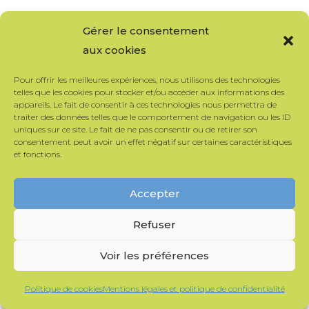
Gérer le consentement
Isolants en vrac
aux cookies
Objectif général
Pour offrir les meilleures expériences, nous utilisons des technologies
telles que les cookies pour stocker et/ou accéder aux informations des
Savoir caractériser et mettre en œuvre les
appareils. Le fait de consentir à ces technologies nous permettra de
traiter des données telles que le comportement de navigation ou les ID
isolants vracs.
uniques sur ce site. Le fait de ne pas consentir ou de retirer son
consentement peut avoir un effet négatif sur certaines caractéristiques
Compétences visées
et fonctions.
* Établir un cahier des charges des
Accepter
matériaux issus de l’agriculture
Refuser
* Appliquer les règles et réglementation
de mise en oeuvre
Voir les préférences
* Maîtriser la physique du bâtiment
Politique de cookies
Mentions légales et politique de confidentialité
Isolants en vrac