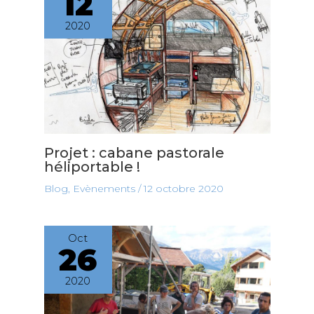
12
2020
Projet : cabane pastorale
héliportable !
Blog
,
Evènements
/
12 octobre 2020
Oct
26
2020