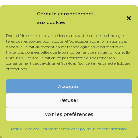
Gérer le consentement
aux cookies
Le Gabion – Centre de formation
Pour offrir les meilleures expériences, nous utilisons des technologies
telles que les cookies pour stocker et/ou accéder aux informations des
appareils. Le fait de consentir à ces technologies nous permettra de
Le Gabion
traiter des données telles que le comportement de navigation ou les ID
Actus
uniques sur ce site. Le fait de ne pas consentir ou de retirer son
consentement peut avoir un effet négatif sur certaines caractéristiques
Ressources
et fonctions.
Matériauthèque
Cours et Documents techniques
Accepter
Vidéos et documentaires
Refuser
Contact
Formations
Voir les préférences
OPRP : Restauration du patrimoine
OPEC : Construction écologique
Politique de cookies
Mentions légales et politique de confidentialité
MTC : Maçon·ne en terre crue