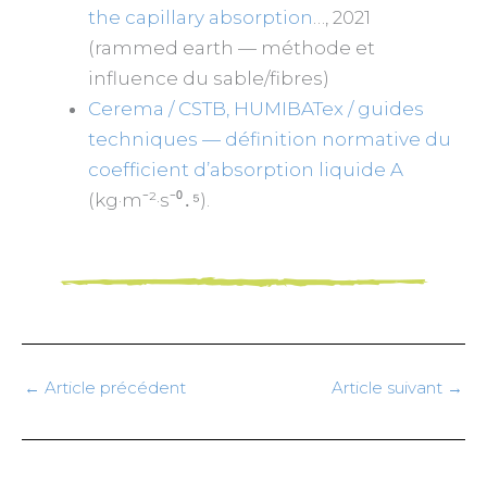
the capillary absorption
…, 2021
(rammed earth — méthode et
influence du sable/fibres)
Cerema / CSTB, HUMIBATex / guides
techniques — définition normative du
coefficient d’absorption liquide A
(kg·m⁻²·s⁻⁰․⁵).
←
Article précédent
Article suivant
→