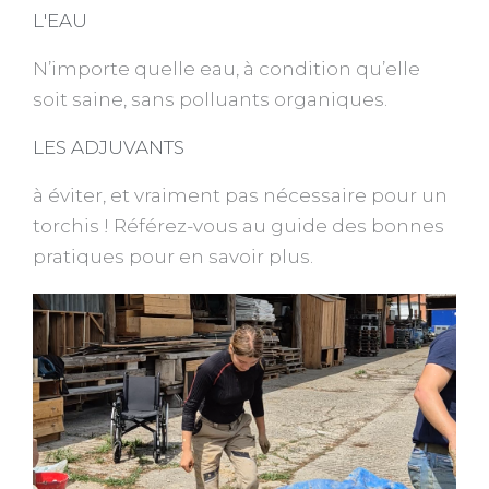
L'EAU
N’importe quelle eau, à condition qu’elle
soit saine, sans polluants organiques.
LES ADJUVANTS
à éviter, et vraiment pas nécessaire pour un
torchis ! Référez-vous au guide des bonnes
pratiques pour en savoir plus.