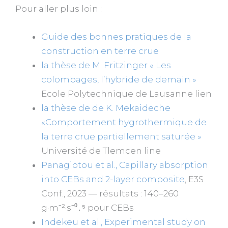
Pour aller plus loin :
Guide des bonnes pratiques de la
construction en terre crue
la thèse de M. Fritzinger « Les
colombages, l’hybride de demain »
Ecole Polytechnique de Lausanne lien
la thèse de de K. Mekaideche
«Comportement hygrothermique de
la terre crue partiellement saturée »
Université de Tlemcen line
Panagiotou et al., Capillary absorption
into CEBs and 2-layer composite
, E3S
Conf., 2023 — résultats : 140–260
g·m⁻²·s⁻⁰․⁵ pour CEBs
Indekeu et al., Experimental study on