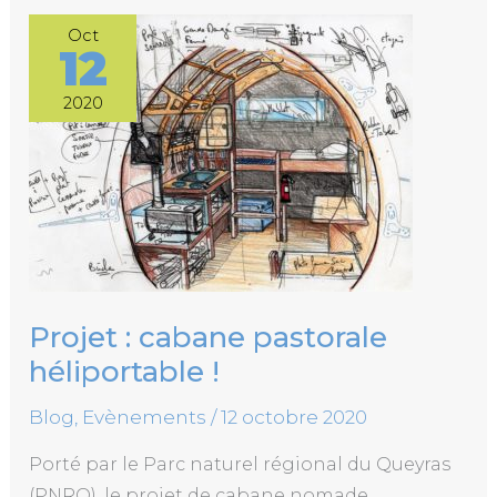
Projet
Oct
:
12
cabane
pastorale
héliportable
2020
!
Projet : cabane pastorale
héliportable !
Blog
,
Evènements
/
12 octobre 2020
Porté par le Parc naturel régional du Queyras
(PNRQ), le projet de cabane nomade