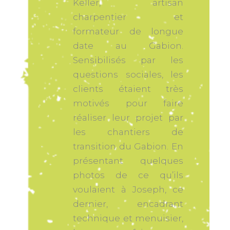
Keller, artisan
charpentier et
formateur de longue
date au Gabion.
Sensibilisés par les
questions sociales, les
clients étaient très
motivés pour faire
réaliser leur projet par
les chantiers de
transition du Gabion. En
présentant quelques
photos de ce qu’ils
voulaient à Joseph, ce
dernier, encadrant
technique et menuisier,