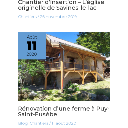
Chantier d’insertion – L’église
originelle de Savines-le-lac
Chantiers
/
26 novembre 2019
Août
11
2020
Rénovation d’une ferme à Puy-
Saint-Eusèbe
Blog
,
Chantiers
/
11 août 2020