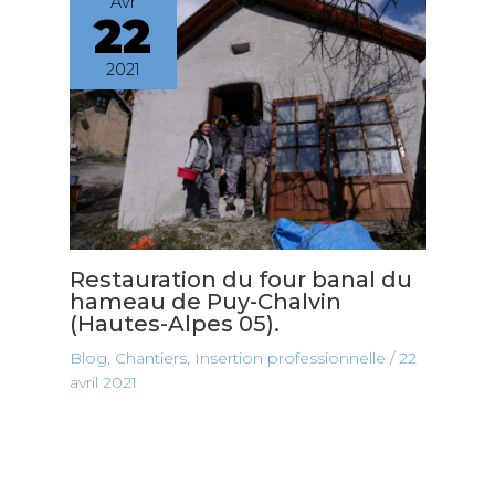
Avr
22
2021
Restauration du four banal du
hameau de Puy-Chalvin
(Hautes-Alpes 05).
Blog
,
Chantiers
,
Insertion professionnelle
/
22
avril 2021