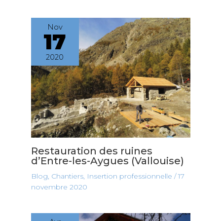
Nov
17
2020
Restauration des ruines
d’Entre-les-Aygues (Vallouise)
Blog
,
Chantiers
,
Insertion professionnelle
/
17
novembre 2020