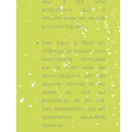
leur a fait une
proposition qu’il a
ensuite mise en œuvre
avec son équipe.
Des bacs à fleur en
châtaignier massif : une
commande formulée
par la commune de
Mont-Dauphin afin de
décorer l’entrée et les
allées du fort au
printemps et en été.
Des réalisations qui en
appelleront peut-être
d’autres…