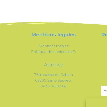
Mentions légales
Re
Mentions légales
Politique de cookies (UE)
Adresse
76 impasse du Gabion
05200 Saint-Sauveur
04 92 43 89 66