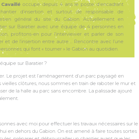
 Cavaillé
occupe depuis 4 ans le poste d’encadrant
hantier d’insertion et surtout de responsable de
tretien général du site du Gabion. Actuellement en
tier sur Baratier avec une équipe de 4 personnes en
tion, profitons-en pour l’interviewer et parler de son
r et de l’insertion entre autre…. Rencontre avec l’une
ersonnes qui font « tourner » le Gabion au quotidien.
équipe sur Baratier ?
tier. Le projet est l’aménagement d’un parc paysagé en
 vieilles clôtures, nous sommes en train de raboter le mur et
sser de la halle au parc sans encombre. La palissade ajouré
galement.
rsonnes avec moi pour effectuer les travaux nécessaires sur le
hui en dehors du Gabion. On est amené à faire toutes sortes
cules, préparer et débroussailler un chantier avant que les