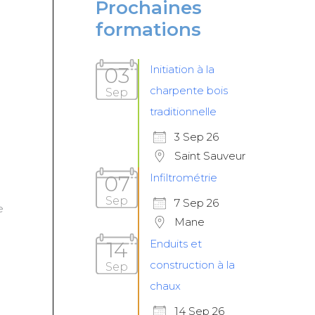
Prochaines
formations
03
Initiation à la
charpente bois
Sep
traditionnelle
3 Sep 26
n
Saint Sauveur
07
Infiltrométrie
Sep
7 Sep 26
e
Mane
14
Enduits et
construction à la
Sep
chaux
14 Sep 26