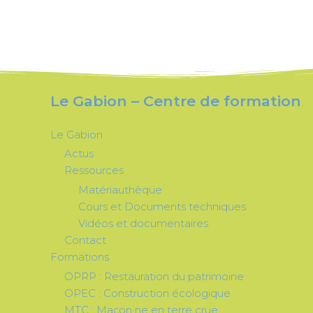
Le Gabion – Centre de formation
Le Gabion
Actus
Ressources
Matériauthèque
Cours et Documents techniques
Vidéos et documentaires
Contact
Formations
OPRP : Restauration du patrimoine
OPEC : Construction écologique
MTC : Maçon·ne en terre crue