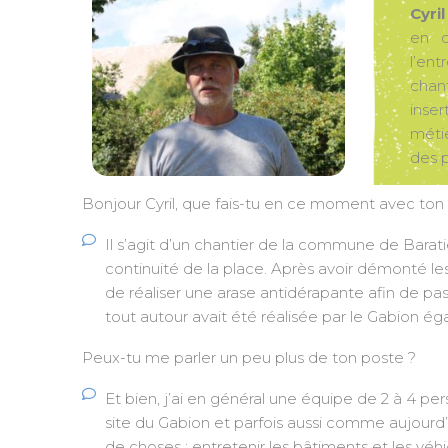
Cyril
en c
l’en
chan
inser
métie
des p
Bonjour Cyril, que fais-tu en ce moment avec ton 
Il s’agit d’un chantier de la commune de Bara
continuité de la place. Après avoir démonté les
de réaliser une arase antidérapante afin de pa
tout autour avait été réalisée par le Gabion é
Peux-tu me parler un peu plus de ton poste ?
Et bien, j’ai en général une équipe de 2 à 4 pe
site du Gabion et parfois aussi comme aujourd’
de choses ; entretenir les bâtiments et les véhi