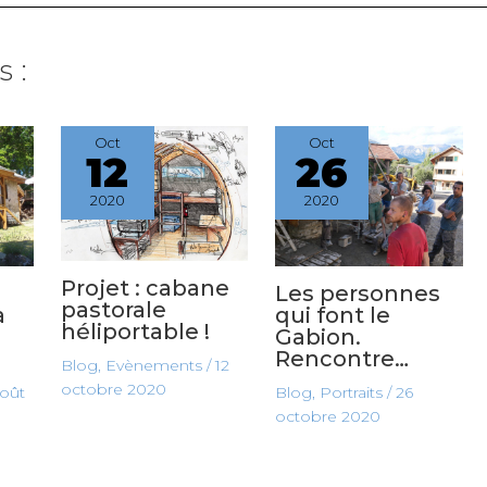
 :
Oct
Oct
12
26
2020
2020
Projet : cabane
Les personnes
pastorale
à
qui font le
héliportable !
Gabion.
Rencontre…
Blog
,
Evènements
/
12
octobre 2020
août
Blog
,
Portraits
/
26
octobre 2020