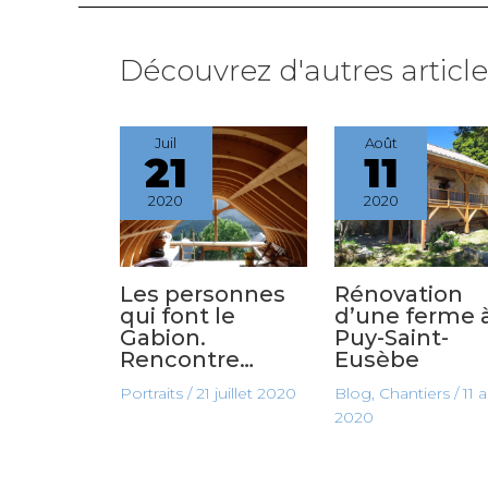
Découvrez d'autres articles
Juil
Août
21
11
2020
2020
Les personnes
Rénovation
qui font le
d’une ferme 
Gabion.
Puy-Saint-
Rencontre…
Eusèbe
Portraits
/
21 juillet 2020
Blog
,
Chantiers
/
11 
2020