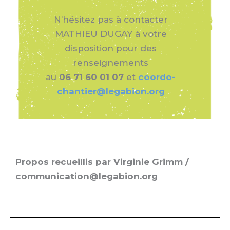
N’hésitez pas à contacter
MATHIEU DUGAY à votre
disposition pour des
renseignements
au
06 71 60 01 07
et
coordo-
chantier@legabion.org
Propos recueillis par Virginie Grimm /
communication@legabion.org