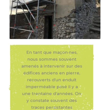
En tant que maçon·nes,
nous sommes souvent
amenés à intervenir sur des
édifices anciens en pierre,
recouverts d’un enduit
imperméable posé il y a
une trentaine d’années. On
y constate souvent des
traces persistantes