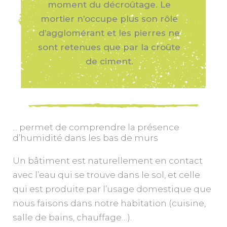
moment du décroûtage. Le
mortier n’occupe plus son rôle
d’agglomérant et les pierres ne
sont retenues que par la croûte
de ciment.
... permet de comprendre la présence
d’humidité dans les bas de murs
Un bâtiment est naturellement en contact
avec l’eau qui se trouve dans le sol, et celle
qui est produite par l’usage domestique que
nous faisons dans notre habitation (cuisine,
salle de bains, chauffage…).