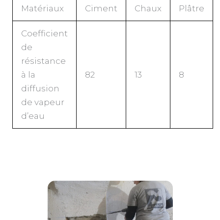
Matériaux
Ciment
Chaux
Plâtre
Coefficient
de
résistance
à la
82
13
8
diffusion
de vapeur
d’eau
ints
Décroûtage et purge des joints
Prép
avant soufflage
purg