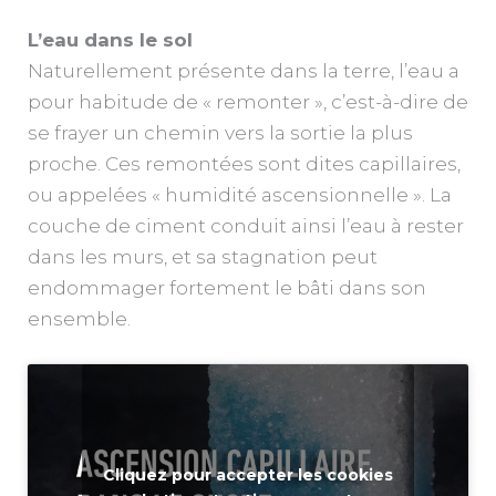
L’eau dans le sol
Naturellement présente dans la terre, l’eau a
pour habitude de « remonter », c’est-à-dire de
se frayer un chemin vers la sortie la plus
proche. Ces remontées sont dites capillaires,
ou appelées « humidité ascensionnelle ». La
couche de ciment conduit ainsi l’eau à rester
dans les murs,
et sa stagnation peut
endommager fortement le bâti dans son
ensemble.
Cliquez pour accepter les cookies