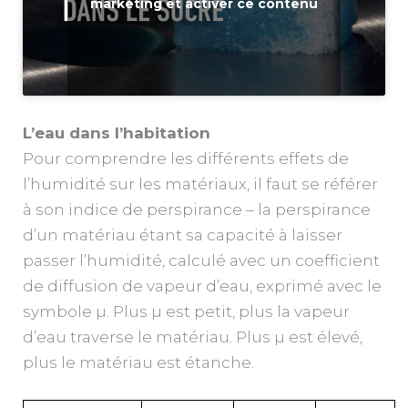
marketing et activer ce contenu
L’eau dans l’habitation
Pour comprendre les différents effets de
l’humidité sur les matériaux, il faut se référer
à son indice de perspirance – la perspirance
d’un matériau étant sa capacité à laisser
passer l’humidité, calculé avec un coefficient
de diffusion de vapeur d’eau, exprimé avec le
symbole µ. Plus µ est petit, plus la vapeur
d’eau traverse le matériau. Plus µ est élevé,
plus le matériau est étanche.