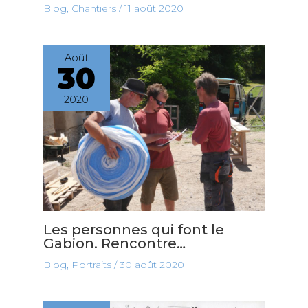
Blog
,
Chantiers
/
11 août 2020
Août
30
2020
Les personnes qui font le
Gabion. Rencontre…
Blog
,
Portraits
/
30 août 2020