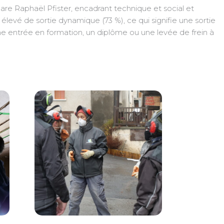
are Raphaël Pfister, encadrant technique et social et
élevé de sortie dynamique (73 %), ce qui signifie une sortie
ne entrée en formation, un diplôme ou une levée de frein à