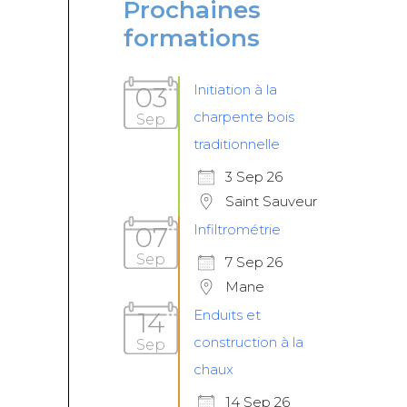
Prochaines
formations
03
Initiation à la
charpente bois
Sep
traditionnelle
3 Sep 26
Saint Sauveur
07
Infiltrométrie
Sep
7 Sep 26
Mane
14
Enduits et
construction à la
Sep
chaux
14 Sep 26