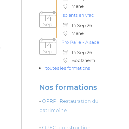
Mane
14
Isolants en vrac
Sep
14 Sep 26
Mane
14
Pro Paille - Alsace
e
Sep
14 Sep 26
Boofzheim
toutes les formations
Nos formations
•
OPRP : Restauration du
patrimoine
•
OPEC : construction