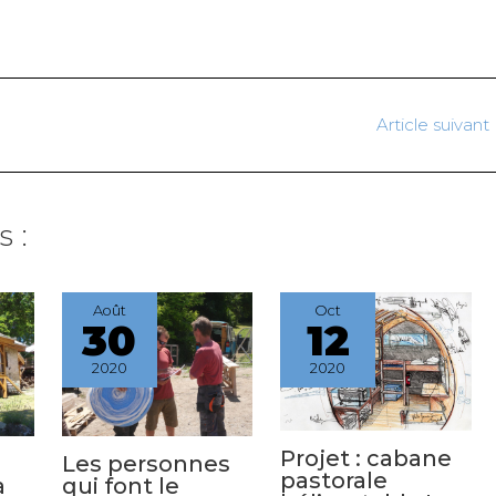
Article suivant
 :
Août
Oct
30
12
2020
2020
Projet : cabane
Les personnes
pastorale
à
qui font le