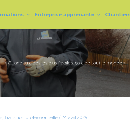
rmations
Entreprise apprenante
Chantier
« Quand tu aides les plus fragiles, ça aide tout le monde »
ts
,
Transition professionnelle
/
24 avril 2025