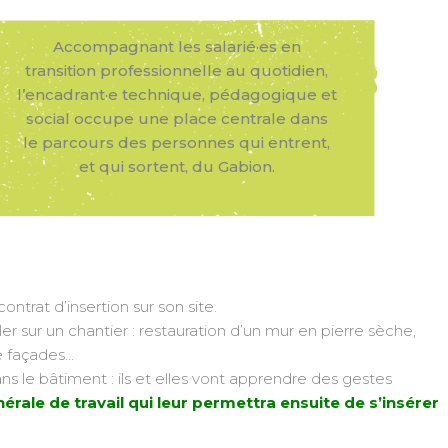
Accompagnant les salarié·es en
transition professionnelle au quotidien,
l’encadrant·e technique, pédagogique et
social occupe une place centrale dans
le parcours des personnes qui entrent,
et qui sortent, du Gabion.
ontrat d’insertion sur son site.
ller sur un chantier : restauration d’un mur en pierre sèche,
e façades…
s le bâtiment : ils et elles vont apprendre des gestes
rale de travail qui leur permettra ensuite de s’insérer