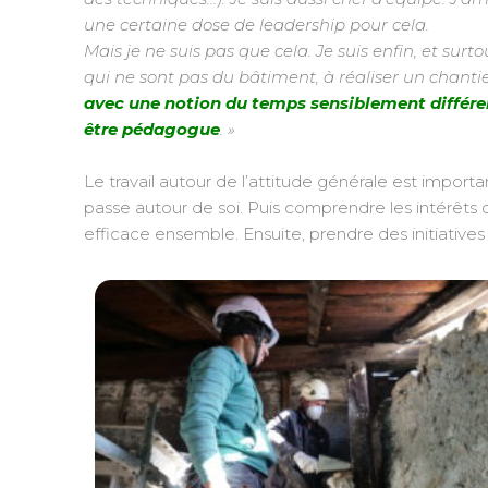
une certaine dose de leadership pour cela.
Mais je ne suis pas que cela. Je suis enfin, et su
qui ne sont pas du bâtiment, à réaliser un chantie
avec une notion du temps sensiblement différent
être pédagogue
. »
Le travail autour de l’attitude générale est importa
passe autour de soi. Puis comprendre les intérêts d
efficace ensemble. Ensuite, prendre des initiatives :