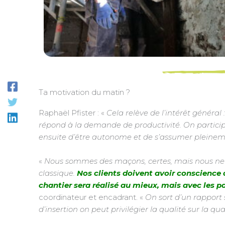
Ta motivation du matin ?
Raphaël Pfister : «
Cela relève de l’intérêt général
répond à la demande de productivité. On particip
ensuite d’être autonome et de s’assumer pleinem
«
Nous sommes des maçons, certes, mais nous ne
classique.
Nos clients doivent avoir conscience
chantier sera réalisé au mieux, mais avec les pa
coordinateur et encadrant. «
On sort d’un rapport 
d’insertion on peut privilégier la qualité sur la qu