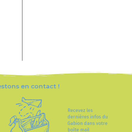
stons en contact !
Recevez les
dernières infos du
Gabion dans votre
boîte mail