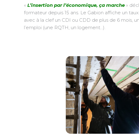
«
L’insertion par l’économique, ça marche
» décl
formateur depuis 15 ans. Le Gabion affiche un taux 
avec à la clef un CDI ou CDD de plus de 6 mois, u
l’emploi (une RQTH, un logement…).