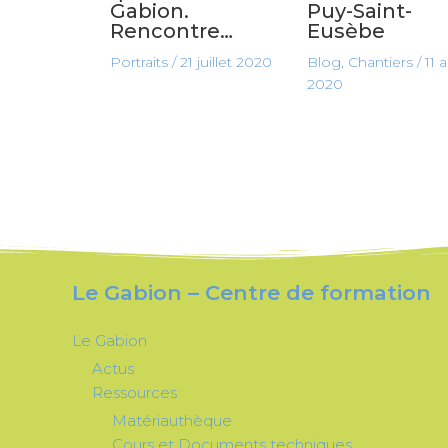
Gabion.
Puy-Saint-
Rencontre…
Eusèbe
Portraits
/
21 juillet 2020
Blog
,
Chantiers
/
11 
2020
Le Gabion – Centre de formation
Le Gabion
Actus
Ressources
Matériauthèque
Cours et Documents techniques