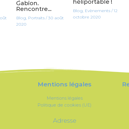
héliportable !
Gabion.
Rencontre…
Blog
,
Evènements
/
12
octobre 2020
août
Blog
,
Portraits
/
30 août
2020
Mentions légales
Re
Mentions légales
Politique de cookies (UE)
Adresse