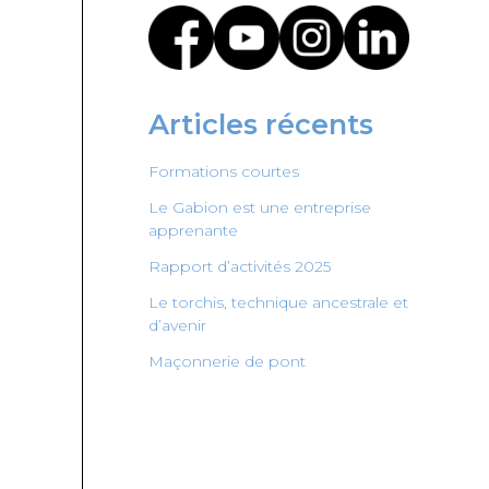
Articles récents
Formations courtes
Le Gabion est une entreprise
apprenante
Rapport d’activités 2025
Le torchis, technique ancestrale et
d’avenir
Maçonnerie de pont