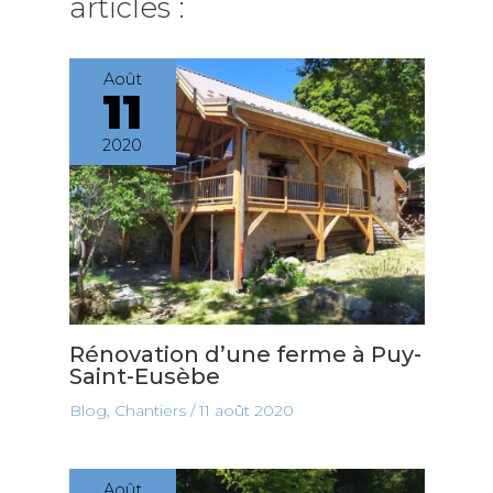
articles :
Août
11
2020
Rénovation d’une ferme à Puy-
Saint-Eusèbe
Blog
,
Chantiers
/
11 août 2020
Août