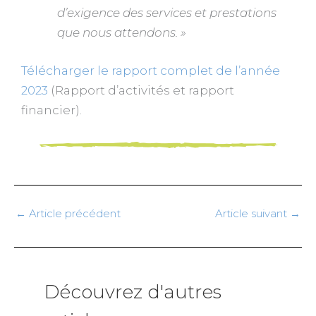
d’exigence des
services et prestations
que nous attendons. »
Télécharger le rapport complet de l’année
2023
(Rapport d’activités et rapport
financier).
←
Article précédent
Article suivant
→
Découvrez d'autres