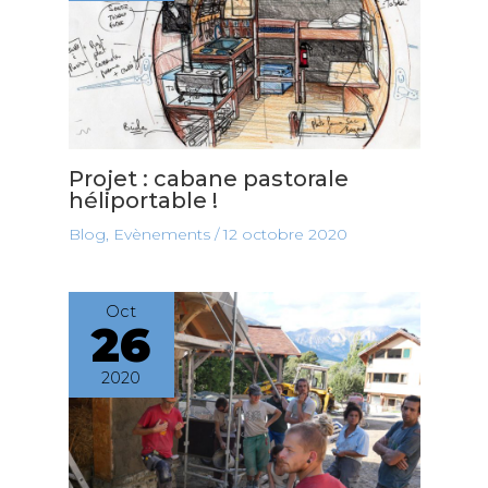
Projet : cabane pastorale
héliportable !
Blog
,
Evènements
/
12 octobre 2020
Oct
26
2020